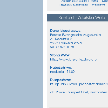
Aleksandrów Łódzki
|
Kutno
|
Łas
Tomaszów Mazowiecki
|
Warszawa - 
Kontakt - Zduńska Wola
Dane teleadresowe:
Parafia Ewangelicko-Augsburska
Al. Kociuszki 9
98-220 Zduńska Wola
tel. 43 823 31 78
Strona WWW:
http://www.luteraniezdwola.pl
Nabożeństwa:
niedziela - 11:00
Duszpasterze:
ks. bp Jan Cieslar, proboszcz adminis
dk. Paweł Gumpert Obst, duszpasterz