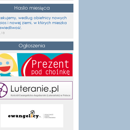
Hasło miesiąca
ekujemy, według obietnicy nowych
bios i nowej ziemi, w których mieszka
awiedliwość.
3,13
Ogłoszenia