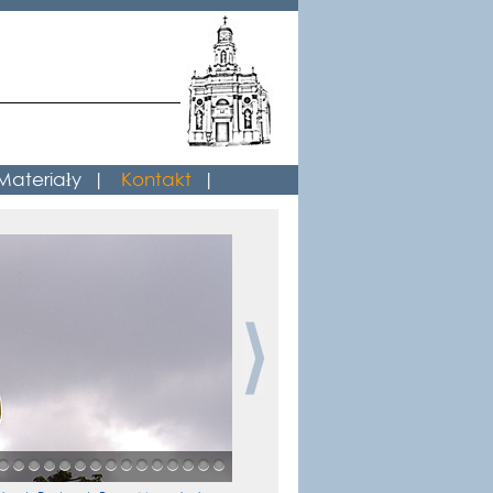
Materiały
|
Kontakt
|
8
9
10
11
12
13
14
15
16
17
18
19
20
21
22