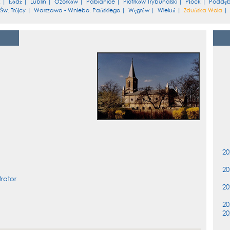
k
|
Łódź
|
Lublin
|
Ozorków
|
Pabianice
|
Piotrków Trybunalski
|
Płock
|
Poddęb
Św. Trójcy
|
Warszawa - Wniebo. Pańskiego
|
Węgrów
|
Wieluń
|
Zduńska Wola
20
20
trator
20
20
20