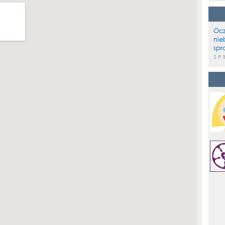
Ocz
nie
spr
2 P 