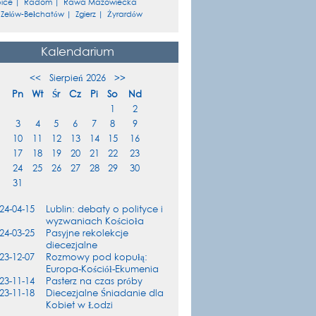
ice
|
Radom
|
Rawa Mazowiecka
|
Zelów-Bełchatów
|
Zgierz
|
Żyrardów
Kalendarium
<<
Sierpień 2026
>>
Pn
Wt
Śr
Cz
Pi
So
Nd
1
2
3
4
5
6
7
8
9
10
11
12
13
14
15
16
17
18
19
20
21
22
23
24
25
26
27
28
29
30
31
24-04-15
Lublin: debaty o polityce i
wyzwaniach Kościoła
24-03-25
Pasyjne rekolekcje
diecezjalne
23-12-07
Rozmowy pod kopułą:
Europa-Kościół-Ekumenia
23-11-14
Pasterz na czas próby
23-11-18
Diecezjalne Śniadanie dla
Kobiet w Łodzi