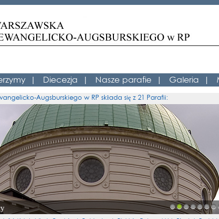
erzymy
|
Diecezja
|
Nasze parafie
|
Galeria
|
angelicko-Augsburskiego w RP składa się z 21 Parafii:
cy
1
2
3
4
5
6
7